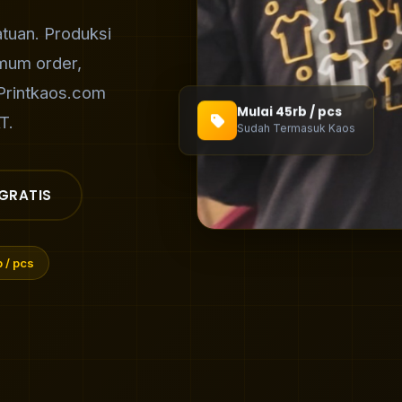
tuan. Produksi
imum order,
 Printkaos.com
Mulai 45rb / pcs
T.
Sudah Termasuk Kaos
GRATIS
 / pcs