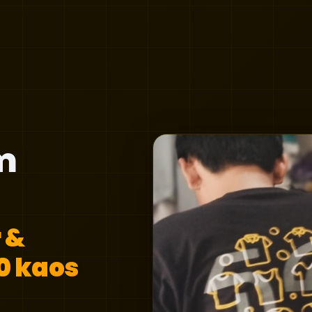
m
 &
0 kaos