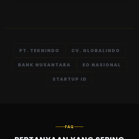
PT. TEKNINDO
CV. GLOBALINDO
BANK NUSANTARA
EO NASIONAL
STARTUP ID
FAQ