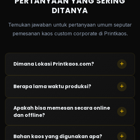
PERTANYAAN YANG SERING
DITANYA
Temukan jawaban untuk pertanyaan umum seputar
pemesanan kaos custom corporate di Printkaos.
Dimana Lokasi Printkaos.com?
Saat ini kami memiliki 3 lokasi : Kelapa Gading
Berapa lama waktu produksi?
(Jakarta Barat), Taman Palem (Jakarta Barat) dan
Cimahi (Bandung)
Waktu produksi
Apakah bisa memesan secara online
kurang dari 24 jam
tergantung
dan offline?
antrian saat pemesanan.
Bisa! Silahkan hubungi kami. Semua transaksi melalui
Bahan kaos yang digunakan apa?