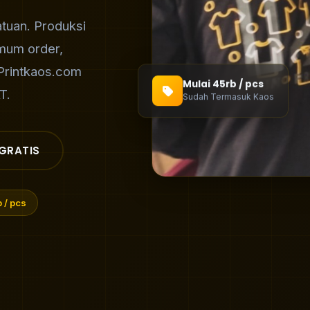
tuan. Produksi
imum order,
 Printkaos.com
Mulai 45rb / pcs
T.
Sudah Termasuk Kaos
GRATIS
 / pcs