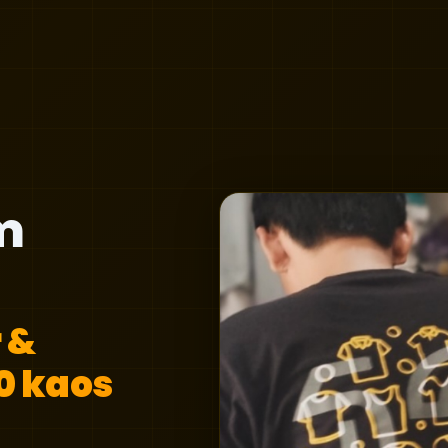
m
 &
0 kaos