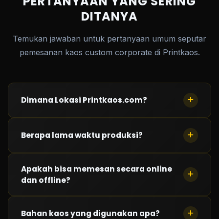
PERTANYAAN YANG SERING
DITANYA
Temukan jawaban untuk pertanyaan umum seputar
pemesanan kaos custom corporate di Printkaos.
Dimana Lokasi Printkaos.com?
Saat ini kami memiliki 3 lokasi : Kelapa Gading
Berapa lama waktu produksi?
(Jakarta Barat), Taman Palem (Jakarta Barat) dan
Cimahi (Bandung)
Waktu produksi
Apakah bisa memesan secara online
kurang dari 24 jam
tergantung
dan offline?
antrian saat pemesanan.
Bisa! Silahkan hubungi kami. Semua transaksi melalui
Bahan kaos yang digunakan apa?