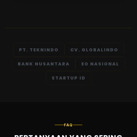
PT. TEKNINDO
CV. GLOBALINDO
BANK NUSANTARA
EO NASIONAL
STARTUP ID
FAQ