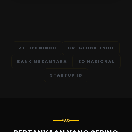
PT. TEKNINDO
CV. GLOBALINDO
BANK NUSANTARA
EO NASIONAL
STARTUP ID
FAQ