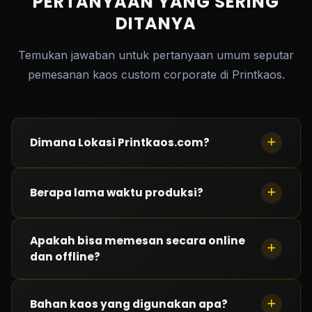
PERTANYAAN YANG SERING
DITANYA
Temukan jawaban untuk pertanyaan umum seputar
pemesanan kaos custom corporate di Printkaos.
Dimana Lokasi Printkaos.com?
Saat ini kami memiliki 3 lokasi : Kelapa Gading
Berapa lama waktu produksi?
(Jakarta Barat), Taman Palem (Jakarta Barat) dan
Cimahi (Bandung)
Waktu produksi
Apakah bisa memesan secara online
kurang dari 24 jam
tergantung
dan offline?
antrian saat pemesanan.
Bisa! Silahkan hubungi kami. Semua transaksi melalui
Bahan kaos yang digunakan apa?