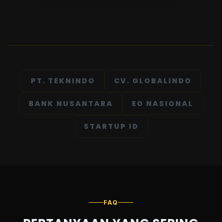
PT. TEKNINDO
CV. GLOBALINDO
BANK NUSANTARA
EO NASIONAL
STARTUP ID
FAQ