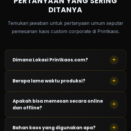
PERTANYAAN YANG SERING
DITANYA
Temukan jawaban untuk pertanyaan umum seputar
pemesanan kaos custom corporate di Printkaos.
Dimana Lokasi Printkaos.com?
Saat ini kami memiliki 3 lokasi : Kelapa Gading
Berapa lama waktu produksi?
(Jakarta Barat), Taman Palem (Jakarta Barat) dan
Cimahi (Bandung)
Waktu produksi
Apakah bisa memesan secara online
kurang dari 24 jam
tergantung
dan offline?
antrian saat pemesanan.
Bisa! Silahkan hubungi kami. Semua transaksi melalui
Bahan kaos yang digunakan apa?