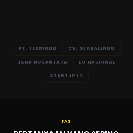
PT. TEKNINDO
CV. GLOBALINDO
BANK NUSANTARA
EO NASIONAL
STARTUP ID
FAQ