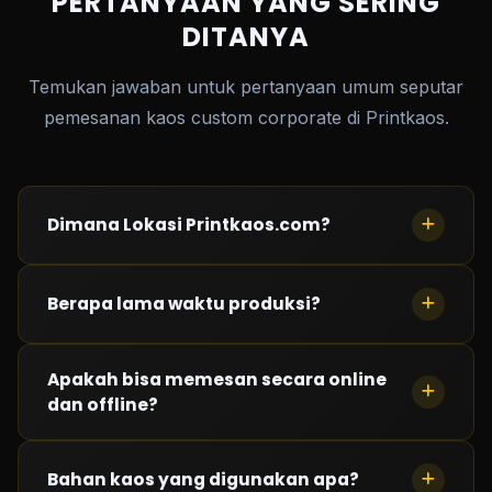
PERTANYAAN YANG SERING
DITANYA
Temukan jawaban untuk pertanyaan umum seputar
pemesanan kaos custom corporate di Printkaos.
Dimana Lokasi Printkaos.com?
Saat ini kami memiliki 3 lokasi : Kelapa Gading
Berapa lama waktu produksi?
(Jakarta Barat), Taman Palem (Jakarta Barat) dan
Cimahi (Bandung)
Waktu produksi
Apakah bisa memesan secara online
kurang dari 24 jam
tergantung
dan offline?
antrian saat pemesanan.
Bisa! Silahkan hubungi kami. Semua transaksi melalui
Bahan kaos yang digunakan apa?